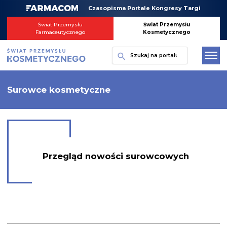
Skip
Czasopisma Portale Kongresy Targi
to
content
Świat Przemysłu
Świat Przemysłu
Farmaceutycznego
Kosmetycznego
Szukaj
Surowce kosmetyczne
Przegląd nowości surowcowych