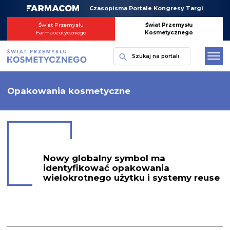
Skip
Czasopisma Portale Kongresy Targi
to
content
Świat Przemysłu
Świat Przemysłu
Farmaceutycznego
Kosmetycznego
Szukaj
Opakowania kosmetyczne
Nowy globalny symbol ma
identyfikować opakowania
wielokrotnego użytku i systemy reuse