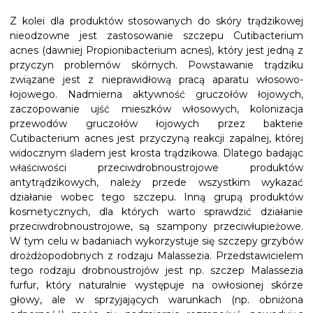
Z kolei dla produktów stosowanych do skóry trądzikowej
nieodzowne jest zastosowanie szczepu Cutibacterium
acnes (dawniej Propionibacterium acnes), który jest jedną z
przyczyn problemów skórnych. Powstawanie trądziku
związane jest z nieprawidłową pracą aparatu włosowo-
łojowego. Nadmierna aktywność gruczołów łojowych,
zaczopowanie ujść mieszków włosowych, kolonizacja
przewodów gruczołów łojowych przez bakterie
Cutibacterium acnes jest przyczyną reakcji zapalnej, której
widocznym śladem jest krosta trądzikowa. Dlatego badając
właściwości przeciwdrobnoustrojowe produktów
antytrądzikowych, należy przede wszystkim wykazać
działanie wobec tego szczepu. Inną grupą produktów
kosmetycznych, dla których warto sprawdzić działanie
przeciwdrobnoustrojowe, są szampony przeciwłupieżowe.
W tym celu w badaniach wykorzystuje się szczepy grzybów
drożdżopodobnych z rodzaju Malassezia. Przedstawicielem
tego rodzaju drobnoustrojów jest np. szczep Malassezia
furfur, który naturalnie występuje na owłosionej skórze
głowy, ale w sprzyjających warunkach (np. obniżona