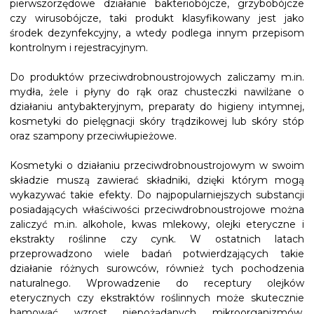
pierwszorzędowe działanie bakteriobójcze, grzybobójcze
czy wirusobójcze, taki produkt klasyfikowany jest jako
środek dezynfekcyjny, a wtedy podlega innym przepisom
kontrolnym i rejestracyjnym.
Do produktów przeciwdrobnoustrojowych zaliczamy m.in.
mydła, żele i płyny do rąk oraz chusteczki nawilżane o
działaniu antybakteryjnym, preparaty do higieny intymnej,
kosmetyki do pielęgnacji skóry trądzikowej lub skóry stóp
oraz szampony przeciwłupieżowe.
Kosmetyki o działaniu przeciwdrobnoustrojowym w swoim
składzie muszą zawierać składniki, dzięki którym mogą
wykazywać takie efekty. Do najpopularniejszych substancji
posiadających właściwości przeciwdrobnoustrojowe można
zaliczyć m.in. alkohole, kwas mlekowy, olejki eteryczne i
ekstrakty roślinne czy cynk. W ostatnich latach
przeprowadzono wiele badań potwierdzających takie
działanie różnych surowców, również tych pochodzenia
naturalnego. Wprowadzenie do receptury olejków
eterycznych czy ekstraktów roślinnych może skutecznie
hamować wzrost niepożądanych mikroorganizmów.