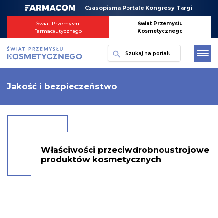
Skip
Czasopisma Portale Kongresy Targi
to
content
Świat Przemysłu
Świat Przemysłu
Farmaceutycznego
Kosmetycznego
Szukaj
Jakość i bezpieczeństwo
Właściwości przeciwdrobnoustrojowe
produktów kosmetycznych