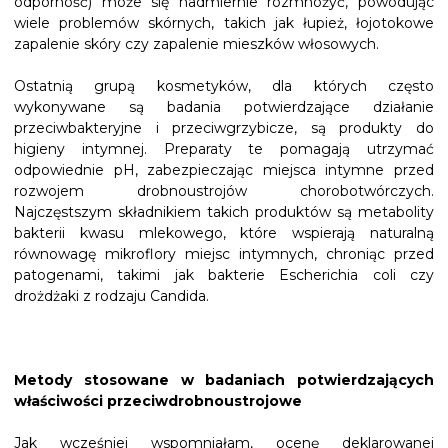
odporność) może się nadmiernie rozmnożyć, powodując
wiele problemów skórnych, takich jak łupież, łojotokowe
zapalenie skóry czy zapalenie mieszków włosowych.
Ostatnią grupą kosmetyków, dla których często
wykonywane są badania potwierdzające działanie
przeciwbakteryjne i przeciwgrzybicze, są produkty do
higieny intymnej. Preparaty te pomagają utrzymać
odpowiednie pH, zabezpieczając miejsca intymne przed
rozwojem drobnoustrojów chorobotwórczych.
Najczęstszym składnikiem takich produktów są metabolity
bakterii kwasu mlekowego, które wspierają naturalną
równowagę mikroflory miejsc intymnych, chroniąc przed
patogenami, takimi jak bakterie Escherichia coli czy
drożdżaki z rodzaju Candida.
Metody stosowane w badaniach potwierdzających
właściwości przeciwdrobnoustrojowe
Jak wcześniej wspomniałam, ocenę deklarowanej