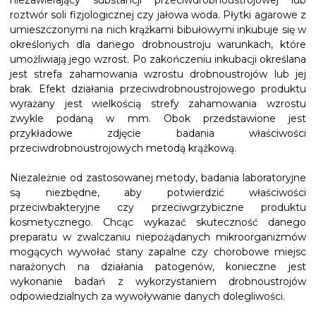
niezawierający substancji przeciwdrobnoustrojowej lub
roztwór soli fizjologicznej czy jałowa woda. Płytki agarowe z
umieszczonymi na nich krążkami bibułowymi inkubuje się w
określonych dla danego drobnoustroju warunkach, które
umożliwiają jego wzrost. Po zakończeniu inkubacji określana
jest strefa zahamowania wzrostu drobnoustrojów lub jej
brak. Efekt działania przeciwdrobnoustrojowego produktu
wyrażany jest wielkością strefy zahamowania wzrostu
zwykle podaną w mm. Obok przedstawione jest
przykładowe zdjęcie badania właściwości
przeciwdrobnoustrojowych metodą krążkową.
Niezależnie od zastosowanej metody, badania laboratoryjne
są niezbędne, aby potwierdzić właściwości
przeciwbakteryjne czy przeciwgrzybiczne produktu
kosmetycznego. Chcąc wykazać skuteczność danego
preparatu w zwalczaniu niepożądanych mikroorganizmów
mogących wywołać stany zapalne czy chorobowe miejsc
narażonych na działania patogenów, konieczne jest
wykonanie badań z wykorzystaniem drobnoustrojów
odpowiedzialnych za wywoływanie danych dolegliwości.