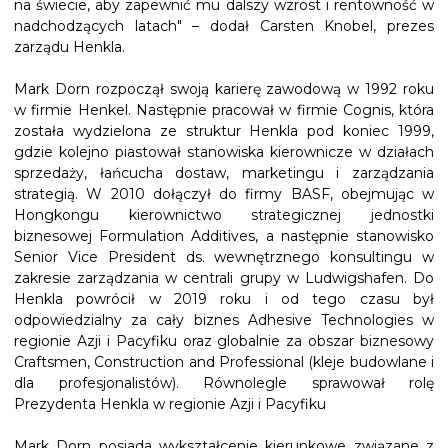
na świecie, aby zapewnić mu dalszy wzrost i rentowność w
nadchodzących latach" – dodał Carsten Knobel, prezes
zarządu Henkla.
Mark Dorn rozpoczął swoją karierę zawodową w 1992 roku
w firmie Henkel. Następnie pracował w firmie Cognis, która
została wydzielona ze struktur Henkla pod koniec 1999,
gdzie kolejno piastował stanowiska kierownicze w działach
sprzedaży, łańcucha dostaw, marketingu i zarządzania
strategią. W 2010 dołączył do firmy BASF, obejmując w
Hongkongu kierownictwo strategicznej jednostki
biznesowej Formulation Additives, a następnie stanowisko
Senior Vice President ds. wewnętrznego konsultingu w
zakresie zarządzania w centrali grupy w Ludwigshafen. Do
Henkla powrócił w 2019 roku i od tego czasu był
odpowiedzialny za cały biznes Adhesive Technologies w
regionie Azji i Pacyfiku oraz globalnie za obszar biznesowy
Craftsmen, Construction and Professional (kleje budowlane i
dla profesjonalistów). Równolegle sprawował rolę
Prezydenta Henkla w regionie Azji i Pacyfiku
Mark Dorn posiada wykształcenie kierunkowe związane z