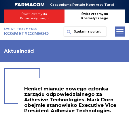
Skip
Czasopisma Portale Kongresy Targi
to
content
Świat Przemysłu
Świat Przemysłu
Farmaceutycznego
Kosmetycznego
Szukaj
Aktualności
Henkel mianuje nowego członka
zarządu odpowiedzialnego za
Adhesive Technologies. Mark Dorn
obejmie stanowisko Executive Vice
President Adhesive Technologies