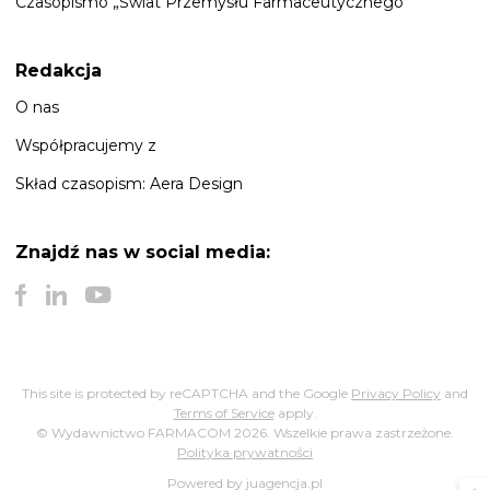
Czasopismo „Świat Przemysłu Farmaceutycznego”
Redakcja
O nas
Współpracujemy z
Skład czasopism: Aera Design
Znajdź nas
w social media:
This site is protected by reCAPTCHA and the Google
Privacy Policy
and
Terms of Service
apply.
© Wydawnictwo FARMACOM 2026. Wszelkie prawa zastrzeżone.
Polityka prywatności
Powered by juagencja.pl