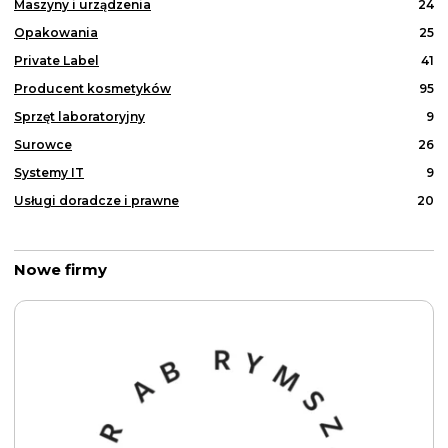
Maszyny i urządzenia
24
Opakowania
25
Private Label
41
Producent kosmetyków
95
Sprzęt laboratoryjny
9
Surowce
26
Systemy IT
9
Usługi doradcze i prawne
20
Nowe firmy