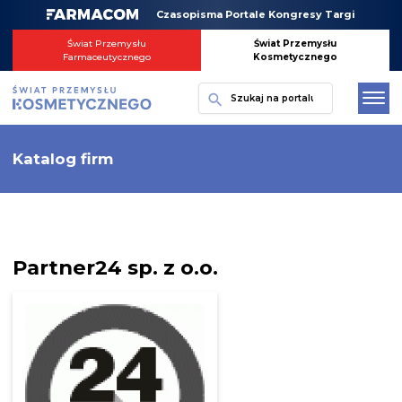
Skip
Czasopisma Portale Kongresy Targi
to
content
Świat Przemysłu
Świat Przemysłu
Farmaceutycznego
Kosmetycznego
Szukaj
Katalog firm
Partner24 sp. z o.o.