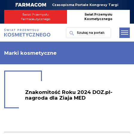
Skip
Czasopisma Portale Kongresy Targi
to
content
Świat Przemysłu
Świat Przemysłu
Farmaceutycznego
Kosmetycznego
Szukaj
Marki kosmetyczne
Znakomitość Roku 2024 DOZ.pl-
nagroda dla Ziaja MED