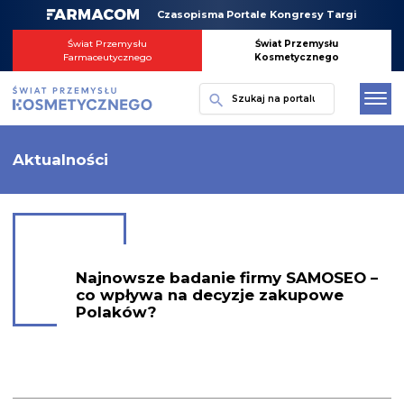
Skip
Czasopisma Portale Kongresy Targi
to
content
Świat Przemysłu
Świat Przemysłu
Farmaceutycznego
Kosmetycznego
Szukaj
Aktualności
Najnowsze badanie firmy SAMOSEO –
co wpływa na decyzje zakupowe
Polaków?