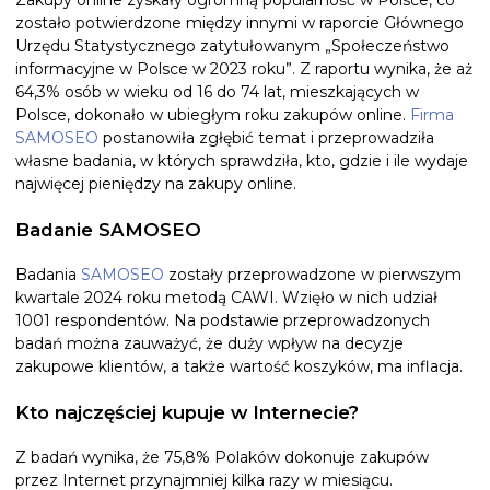
Zakupy online zyskały ogromną popularność w Polsce, co
zostało potwierdzone między innymi w raporcie Głównego
Urzędu Statystycznego zatytułowanym „Społeczeństwo
informacyjne w Polsce w 2023 roku”. Z raportu wynika, że aż
64,3% osób w wieku od 16 do 74 lat, mieszkających w
Polsce, dokonało w ubiegłym roku zakupów online.
Firma
SAMOSEO
postanowiła zgłębić temat i przeprowadziła
własne badania, w których sprawdziła, kto, gdzie i ile wydaje
najwięcej pieniędzy na zakupy online.
Badanie SAMOSEO
Badania
SAMOSEO
zostały przeprowadzone w pierwszym
kwartale 2024 roku metodą CAWI. Wzięło w nich udział
1001 respondentów. Na podstawie przeprowadzonych
badań można zauważyć, że duży wpływ na decyzje
zakupowe klientów, a także wartość koszyków, ma inflacja.
Kto najczęściej kupuje w Internecie?
Z badań wynika, że 75,8% Polaków dokonuje zakupów
przez Internet przynajmniej kilka razy w miesiącu.