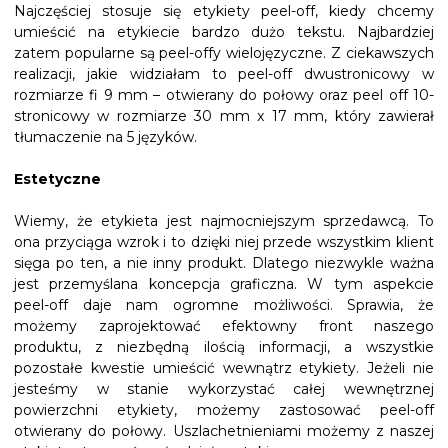
Najczęściej stosuje się etykiety peel-off, kiedy chcemy
umieścić na etykiecie bardzo dużo tekstu. Najbardziej
zatem popularne są peel-offy wielojęzyczne. Z ciekawszych
realizacji, jakie widziałam to peel-off dwustronicowy w
rozmiarze fi 9 mm – otwierany do połowy oraz peel off 10-
stronicowy w rozmiarze 30 mm x 17 mm, który zawierał
tłumaczenie na 5 języków.
Estetyczne
Wiemy, że etykieta jest najmocniejszym sprzedawcą. To
ona przyciąga wzrok i to dzięki niej przede wszystkim klient
sięga po ten, a nie inny produkt. Dlatego niezwykle ważna
jest przemyślana koncepcja graficzna. W tym aspekcie
peel-off daje nam ogromne możliwości. Sprawia, że
możemy zaprojektować efektowny front naszego
produktu, z niezbędną ilością informacji, a wszystkie
pozostałe kwestie umieścić wewnątrz etykiety. Jeżeli nie
jesteśmy w stanie wykorzystać całej wewnętrznej
powierzchni etykiety, możemy zastosować peel-off
otwierany do połowy. Uszlachetnieniami możemy z naszej