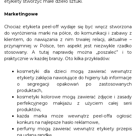
etykiety stworzyć małe dzieło sztuki.
Marketingowe
Chociaż etykieta peel-off wydaje się być wręcz stworzona
do wyróżnienia marki na półce, do komunikacji i zabawy z
klientem, do nawiązania z nim trwałej relacji, aktualnie –
przynajmniej w Polsce, ten aspekt jest niezwykle rzadko
stosowany. A tutaj naprawdę można „poszaleć” i to
praktycznie w każdej branży. Oto kilka przykładów:
kosmetyki dla dzieci mogą zawierać wewnątrz
etykiety zaklęcia nawołujące do higieny lub informacje
o segregacji opakowań po zastosowanych
produktach,
kosmetyki kolorowe mogą zawierać zdjęcie i zasady
perfekcyjnego makijażu z użyciem całej serii
produktów,
każda marka może wewnątrz peel-offa ogłosić
konkurs na najlepsze hasło reklamowe,
perfumy mogą zawierać wewnątrz etykiety przepis
na udaną randkę,