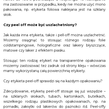
ma zastosowanie w przypadku, kiedy nie można użyć mono
pakowania, np. etykieta foliowa naklejana jest na szklany
słoik.
Czy peel off może być uszlachetniony?
Jak każda inna etykieta, także i pell-off można uszlachetnić.
Możemy osiągnąć to stosując różnego rodzaju folie
coldstampingowe, holograficzne oraz lakiery błyszczące,
matowe czy lakier z efektem piasku.
Stosując ten rodzaj etykiet na transparentne opakowania
możemy zastosować też zadruk od strony kleju – wówczas
mamy wykorzystaną całą powierzchnię etykiety.
Czy etykieta peel-off sprawdzi się na każdym opakowaniu?
Zdecydowanie, etykietę peel-off stosuje się już wszędzie –
na szklanych słoikach, tubach, kartonikach, butelkach,
wszelkiego rodzaju plastikowych opakowaniach, np. na
pomadki, zakrętki od lakierów do paznokci itd. Peel-offy