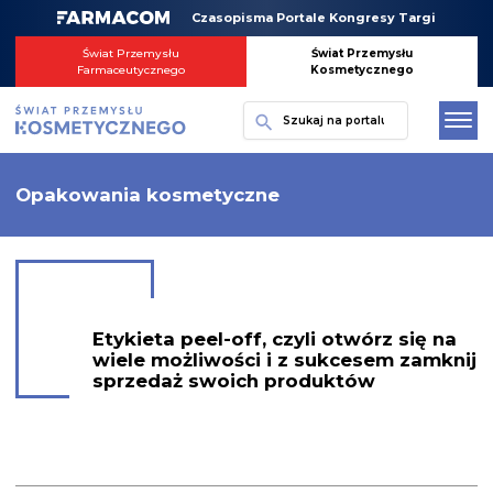
Skip
Czasopisma Portale Kongresy Targi
to
content
Świat Przemysłu
Świat Przemysłu
Farmaceutycznego
Kosmetycznego
Szukaj
Opakowania kosmetyczne
Etykieta peel-off, czyli otwórz się na
wiele możliwości i z sukcesem zamknij
sprzedaż swoich produktów