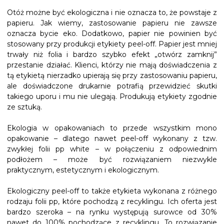
Otóż możne być ekologiczna i nie oznacza to, że powstaje z
papieru. Jak wiemy, zastosowanie papieru nie zawsze
oznacza bycie eko. Dodatkowo, papier nie powinien być
stosowany przy produkcji etykiety peel-off. Papier jest mniej
trwały niż folia i bardzo szybko efekt „otwórz zamknij”
przestanie działać. Klienci, którzy nie mają doświadczenia z
tą etykietą nierzadko upierają się przy zastosowaniu papieru,
ale doświadczone drukarnie potrafią przewidzieć skutki
takiego uporu i mu nie ulegają. Produkują etykiety zgodnie
ze sztuką.
Ekologia w opakowaniach to przede wszystkim mono
opakowanie – dlatego nawet peel-off wykonany z tzw.
zwykłej folii pp white – w połączeniu z odpowiednim
podłożem – może być rozwiązaniem niezwykle
praktycznym, estetycznym i ekologicznym.
Ekologiczny peel-off to także etykieta wykonana z różnego
rodzaju folii pp, które pochodzą z recyklingu. Ich oferta jest
bardzo szeroka – na rynku występują surowce od 30%
nawet do 100% pochodzące z recyklingu. To rozwiązanie